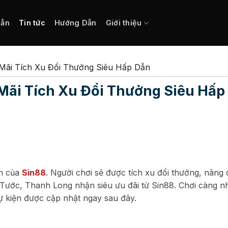
Dẫn
Tin tức
Hướng Dẫn
Giới thiệu
Mãi Tích Xu Đổi Thưởng Siêu Hấp Dẫn
Mãi Tích Xu Đổi Thưởng Siêu Hấp
ẫn của
Sin88
. Người chơi sẽ được tích xu đổi thưởng, nâng
Tước, Thanh Long nhận siêu ưu đãi từ Sin88. Chơi càng n
sự kiện được cập nhật ngay sau đây.