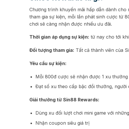
Chương trình khuyến mãi hấp dẫn dành cho 
tham gia sự kiện, mỗi lần phát sinh cược từ 8
chơi sẽ càng nhận được nhiều ưu đãi.
Thời gian áp dụng sự kiện:
từ nay cho tới kh
Đối tượng tham gia:
Tất cả thành viên của Si
Yêu cầu sự kiện:
Mỗi 800đ cược sẽ nhận được 1 xu thưởng t
Đạt số xu theo cấp bậc đổi thưởng, người
Giải thưởng từ Sin88 Rewards:
Dùng xu đổi lượt chơi mini game với nhữn
Nhận coupon siêu giá trị