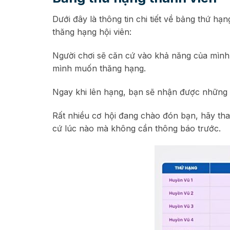
Dưới đây là thông tin chi tiết về bảng thứ hạ
thăng hạng hội viên:
Người chơi sẽ căn cứ vào khả năng của mình 
mình muốn thăng hạng.
Ngay khi lên hạng, bạn sẽ nhận được những 
Rất nhiều cơ hội đang chào đón bạn, hãy tha
cứ lúc nào mà không cần thông báo trước.