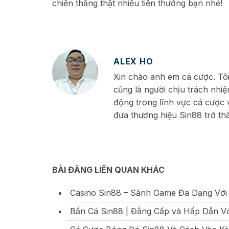
chiến thắng thật nhiều tiền thưởng bạn nhé!
ALEX HO
Xin chào anh em cá cược. Tôi
cũng là người chịu trách nhi
động trong lĩnh vực cá cược v
đưa thương hiệu Sin88 trở thà
BÀI ĐĂNG LIÊN QUAN KHÁC
Casino Sin88 – Sảnh Game Đa Dạng Với
Bắn Cá Sin88 | Đẳng Cấp và Hấp Dẫn V