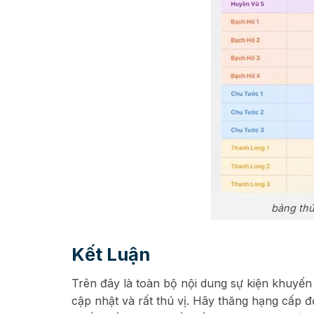
bảng thứ
Kết Luận
Trên đây là toàn bộ nội dung sự kiện khuyế
cập nhật và rất thú vị. Hãy thăng hạng cấp đ