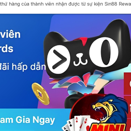
thứ hàng của thành viên nhận được từ sự kiện Sin88 Rewa