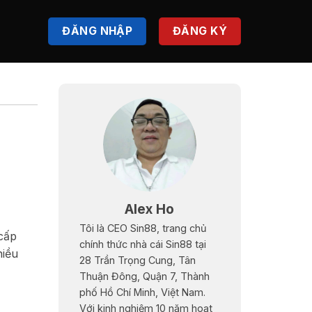
ĐĂNG NHẬP
ĐĂNG KÝ
Alex Ho
Tôi là CEO Sin88, trang chủ
 cấp
chính thức nhà cái Sin88 tại
hiều
28 Trần Trọng Cung, Tân
Thuận Đông, Quận 7, Thành
phố Hồ Chí Minh, Việt Nam.
Với kinh nghiệm 10 năm hoạt