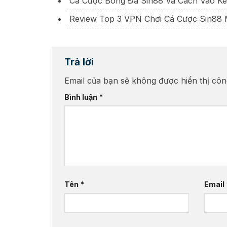
Cá Cược Bóng Đá Sin88 Và Cách Vào K
Review Top 3 VPN Chơi Cá Cược Sin88 
Trả lời
Email của bạn sẽ không được hiển thị côn
Bình luận
*
Tên
*
Email