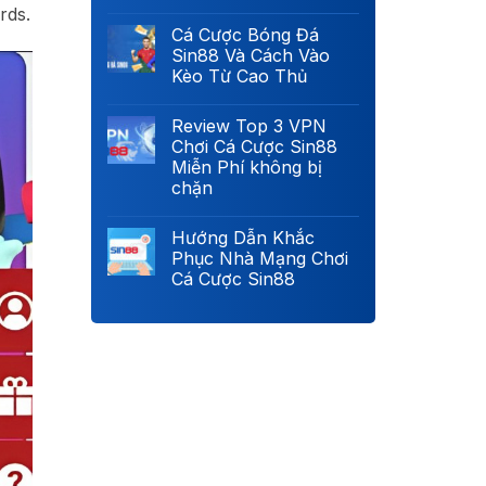
rds.
Cá Cược Bóng Đá
Sin88 Và Cách Vào
Kèo Từ Cao Thủ
Review Top 3 VPN
Chơi Cá Cược Sin88
Miễn Phí không bị
chặn
Hướng Dẫn Khắc
Phục Nhà Mạng Chơi
Cá Cược Sin88