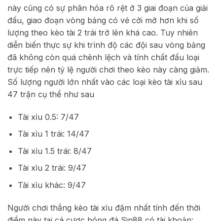
này cũng có sự phân hóa rõ rệt ở 3 giai đoạn của giải
đấu, giao đoạn vòng bảng có vẻ cởi mở hơn khi số
lượng theo kèo tài 2 trái trở lên khá cao. Tuy nhiên
diễn biến thực sự khi trình độ các đội sau vòng bảng
đã không còn quá chênh lệch và tính chất đấu loại
trực tiếp nên tỷ lệ người chơi theo kèo này càng giảm.
Số lượng người lớn nhất vào các loại kèo tài xỉu sau
47 trận cụ thể như sau
Tài xỉu 0.5: 7/47
Tài xỉu 1 trái: 14/47
Tài xỉu 1.5 trái: 8/47
Tài xỉu 2 trái: 9/47
Tài xỉu khác: 9/47
Người chơi thắng kèo tài xỉu đậm nhất tính đến thời
điểm này tại cá cược bóng đá Sin88 có tài khoản: