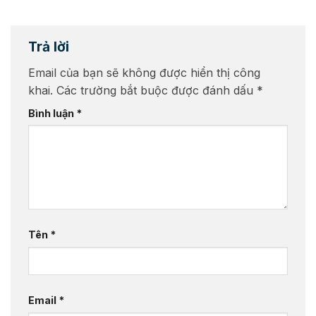
Trả lời
Email của bạn sẽ không được hiển thị công
khai.
Các trường bắt buộc được đánh dấu
*
Bình luận
*
Tên
*
Email
*