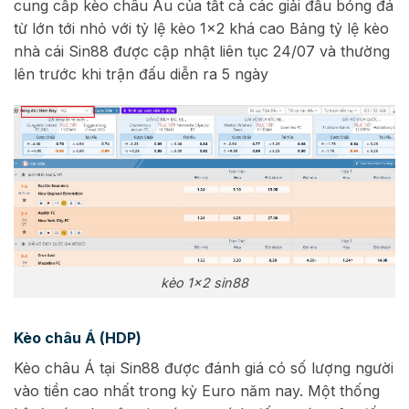
cung cấp kèo châu Âu của tất cả các giải đấu bóng đá
từ lớn tới nhỏ với tỷ lệ kèo 1×2 khá cao Bảng tỷ lệ kèo
nhà cái Sin88 được cập nhật liên tục 24/07 và thường
lên trước khi trận đấu diễn ra 5 ngày
kèo 1×2 sin88
Kèo châu Á (HDP)
Kèo châu Á tại Sin88 được đánh giá có số lượng người
vào tiền cao nhất trong kỳ Euro năm nay. Một thống