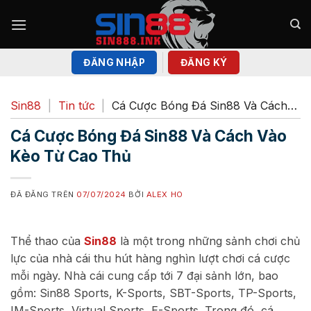
Chuyển
đến
nội
dung
ĐĂNG NHẬP
ĐĂNG KÝ
Sin88
|
Tin tức
|
Cá Cược Bóng Đá Sin88 Và Cách
Vào Kèo Từ Cao Thủ
Cá Cược Bóng Đá Sin88 Và Cách Vào
Kèo Từ Cao Thủ
ĐÃ ĐĂNG TRÊN
07/07/2024
BỞI
ALEX HO
Thể thao của
Sin88
là một trong những sảnh chơi chủ
lực của nhà cái thu hút hàng nghìn lượt chơi cá cược
mỗi ngày. Nhà cái cung cấp tới 7 đại sảnh lớn, bao
gồm: Sin88 Sports, K-Sports, SBT-Sports, TP-Sports,
IM-Sports, Virtual Sports, E-Sports. Trong đó, cá