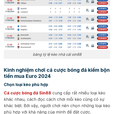
bảng tỷ lệ kèo nhà cái sin88
Kinh nghiệm chơi cá cược bóng đá kiếm bộn
tiền mua Euro 2024
Chọn loại kèo phù hợp
Cá cược bóng đá Sin88
cung cấp rất nhiều loại kèo
khác nhau, cách đọc cách chơi mỗi kèo cũng có sự
khác biệt. Bởi vậy, người chơi nên chọn những loại kèo
phù hợp với khả năng của mình để đặt cược.