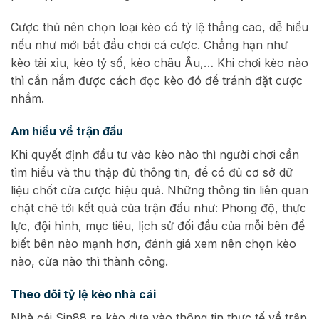
Cược thủ nên chọn loại kèo có tỷ lệ thắng cao, dễ hiểu
nếu như mới bắt đầu chơi cá cược. Chẳng hạn như
kèo tài xỉu, kèo tỷ số, kèo châu Âu,… Khi chơi kèo nào
thì cần nắm được cách đọc kèo đó để tránh đặt cược
nhầm.
Am hiểu về trận đấu
Khi quyết định đầu tư vào kèo nào thì người chơi cần
tìm hiểu và thu thập đủ thông tin, để có đủ cơ sở dữ
liệu chốt cửa cược hiệu quả. Những thông tin liên quan
chặt chẽ tới kết quả của trận đấu như: Phong độ, thực
lực, đội hình, mục tiêu, lịch sử đối đầu của mỗi bên để
biết bên nào mạnh hơn, đánh giá xem nên chọn kèo
nào, cửa nào thì thành công.
Theo dõi tỷ lệ kèo nhà cái
Nhà cái Sin88 ra kèo dựa vào thông tin thực tế về trận