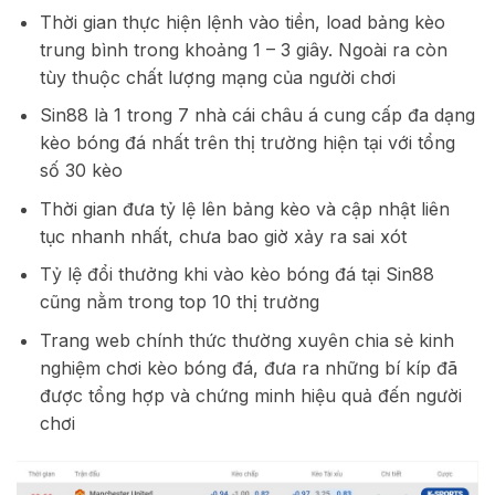
Thời gian thực hiện lệnh vào tiền, load bảng kèo
trung bình trong khoảng 1 – 3 giây. Ngoài ra còn
tùy thuộc chất lượng mạng của người chơi
Sin88 là 1 trong 7 nhà cái châu á cung cấp đa dạng
kèo bóng đá nhất trên thị trường hiện tại với tổng
số 30 kèo
Thời gian đưa tỷ lệ lên bảng kèo và cập nhật liên
tục nhanh nhất, chưa bao giờ xảy ra sai xót
Tỷ lệ đổi thưởng khi vào kèo bóng đá tại Sin88
cũng nằm trong top 10 thị trường
Trang web chính thức thường xuyên chia sẻ kinh
nghiệm chơi kèo bóng đá, đưa ra những bí kíp đã
được tổng hợp và chứng minh hiệu quả đến người
chơi