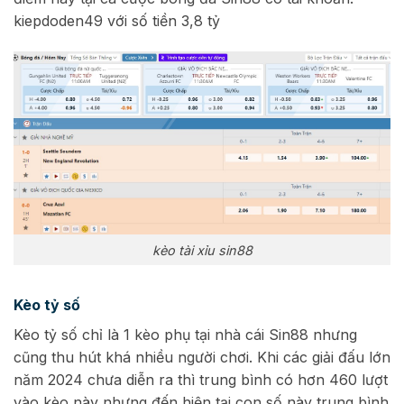
kiepdoden49 với số tiền 3,8 tỷ
kèo tài xỉu sin88
Kèo tỷ số
Kèo tỷ số chỉ là 1 kèo phụ tại nhà cái Sin88 nhưng
cũng thu hút khá nhiều người chơi. Khi các giải đấu lớn
năm 2024 chưa diễn ra thì trung bình có hơn 460 lượt
vào kèo này nhưng đến hiện tại con số này trung bình