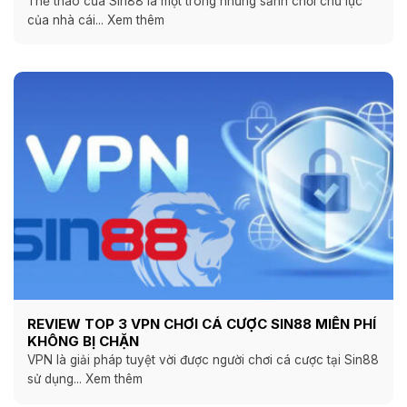
Thể thao của Sin88 là một trong những sảnh chơi chủ lực
của nhà cái... Xem thêm
REVIEW TOP 3 VPN CHƠI CÁ CƯỢC SIN88 MIỄN PHÍ
KHÔNG BỊ CHẶN
VPN là giải pháp tuyệt vời được người chơi cá cược tại Sin88
sử dụng... Xem thêm