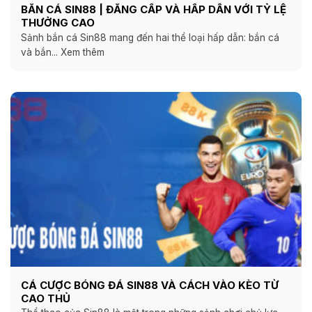
BẮN CÁ SIN88 | ĐẲNG CẤP VÀ HẤP DẪN VỚI TỶ LỆ
THƯỞNG CAO
Sảnh bắn cá Sin88 mang đến hai thể loại hấp dẫn: bắn cá
và bắn... Xem thêm
CÁ CƯỢC BÓNG ĐÁ SIN88 VÀ CÁCH VÀO KÈO TỪ
CAO THỦ