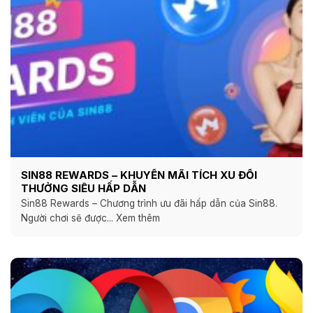
SIN88 REWARDS – KHUYẾN MÃI TÍCH XU ĐỔI
THƯỞNG SIÊU HẤP DẪN
Sin88 Rewards – Chương trình ưu đãi hấp dẫn của Sin88.
Người chơi sẽ được... Xem thêm