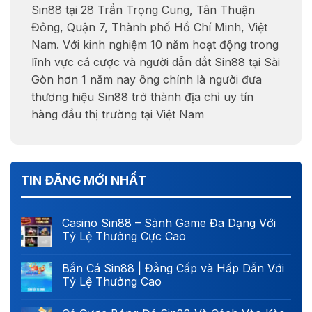
Sin88 tại 28 Trần Trọng Cung, Tân Thuận
Đông, Quận 7, Thành phố Hồ Chí Minh, Việt
Nam. Với kinh nghiệm 10 năm hoạt động trong
lĩnh vực cá cược và người dẫn dắt Sin88 tại Sài
Gòn hơn 1 năm nay ông chính là người đưa
thương hiệu Sin88 trở thành địa chỉ uy tín
hàng đầu thị trường tại Việt Nam
TIN ĐĂNG MỚI NHẤT
Casino Sin88 – Sảnh Game Đa Dạng Với
Tỷ Lệ Thưởng Cực Cao
Bắn Cá Sin88 | Đẳng Cấp và Hấp Dẫn Với
Tỷ Lệ Thưởng Cao