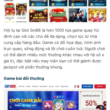
Hội tụ tại Slot Sin88 là hơn 1000 tựa game quay hũ
đỉnh cao với các chủ đề đa dạng, chọn lọc từ nhà
cung cấp hàng đầu. Game có đồ họa đẹp, hình ảnh
trực quan, sống động và lối chơi cuốn hút. Người chơi
có thể dành nhiều mức thưởng khác nhau với hệ số x
giá trị, đặc biệt nếu may mắn bạn có thể giành được
jackpot với phần thưởng khủng.
Game bài đổi thưởng