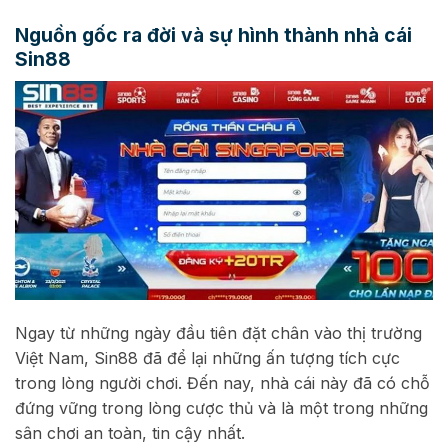
Nguồn gốc ra đời và sự hình thành nhà cái
Sin88
Ngay từ những ngày đầu tiên đặt chân vào thị trường
Việt Nam, Sin88 đã để lại những ấn tượng tích cực
trong lòng người chơi. Đến nay, nhà cái này đã có chỗ
đứng vững trong lòng cược thủ và là một trong những
sân chơi an toàn, tin cậy nhất.