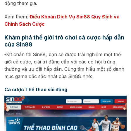
động tham gia.
Xem thêm:
Điều Khoản Dịch Vụ Sin88 Quy Định và
Chính Sách Cược
Khám phá thế giới trò chơi cá cược hấp dẫn
của Sin88
Đặt chân tới Sin88, bạn sẽ được trải nghiệm một thế
giới cá cược, giải trí đẳng cấp với các cơ hội trúng
thưởng và ưu đãi hấp dẫn. Cùng tìm hiểu một số danh
mục game đặc sắc nhất của Sin88 nhé:
Cá cược Thể thao sôi động