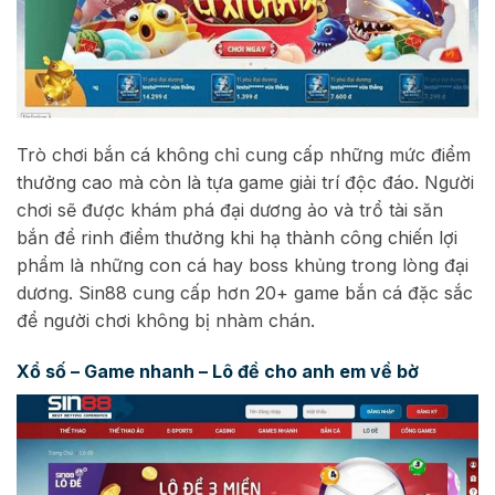
Trò chơi bắn cá không chỉ cung cấp những mức điểm
thưởng cao mà còn là tựa game giải trí độc đáo. Người
chơi sẽ được khám phá đại dương ảo và trổ tài săn
bắn để rinh điểm thưởng khi hạ thành công chiến lợi
phẩm là những con cá hay boss khủng trong lòng đại
dương. Sin88 cung cấp hơn 20+ game bắn cá đặc sắc
để người chơi không bị nhàm chán.
Xổ số – Game nhanh – Lô đề cho anh em về bờ