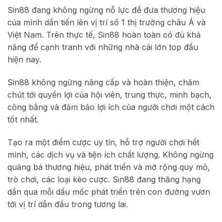
Sin88 đang không ngừng nỗ lực để đưa thương hiệu
của mình dần tiến lên vị trí số 1 thị trường châu Á và
Việt Nam. Trên thực tế, Sin88 hoàn toàn có đủ khả
năng để cạnh tranh với những nhà cái lớn top đầu
hiện nay.
Sin88 không ngừng nâng cấp và hoàn thiện, chăm
chút tới quyền lợi của hội viên, trung thực, minh bạch,
công bằng và đảm bảo lợi ích của người chơi một cách
tốt nhất.
Tạo ra một điểm cược uy tín, hỗ trợ người chơi hết
mình, các dịch vụ và tiện ích chất lượng. Không ngừng
quảng bá thương hiệu, phát triển và mở rộng quy mô,
trò chơi, các loại kèo cược. Sin88 đang thăng hạng
dần qua mỗi dấu mốc phát triển trên con đường vươn
tới vị trí dẫn đầu trong tương lai.