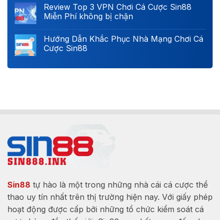
Review Top 3 VPN Chơi Cá Cược Sin88
Miễn Phí không bị chặn
Hướng Dẫn Khắc Phục Nhà Mạng Chơi Cá
Cược Sin88
Sin88
tự hào là một trong những nhà cái cá cược thể
thao uy tín nhất trên thị trường hiện nay. Với giấy phép
hoạt động được cấp bởi những tổ chức kiểm soát cá