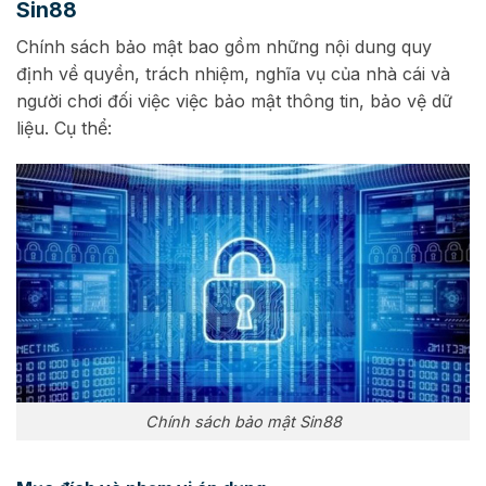
Sin88
Chính sách bảo mật bao gồm những nội dung quy
định về quyền, trách nhiệm, nghĩa vụ của nhà cái và
người chơi đối việc việc bảo mật thông tin, bảo vệ dữ
liệu. Cụ thể:
Chính sách bảo mật Sin88