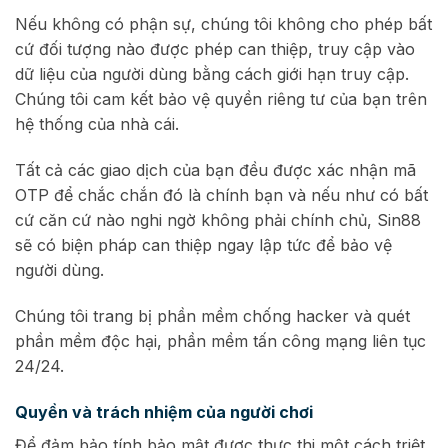
Nếu không có phận sự, chúng tôi không cho phép bất
cứ đối tượng nào được phép can thiệp, truy cập vào
dữ liệu của người dùng bằng cách giới hạn truy cập.
Chúng tôi cam kết bảo vệ quyền riêng tư của bạn trên
hệ thống của nhà cái.
Tất cả các giao dịch của bạn đều được xác nhận mã
OTP để chắc chắn đó là chính bạn và nếu như có bất
cứ căn cứ nào nghi ngờ không phải chính chủ, Sin88
sẽ có biện pháp can thiệp ngay lập tức để bảo vệ
người dùng.
Chúng tôi trang bị phần mềm chống hacker và quét
phần mềm độc hại, phần mềm tấn công mạng liên tục
24/24.
Quyền và trách nhiệm của người chơi
Để đảm bảo tính bảo mật được thực thi một cách triệt