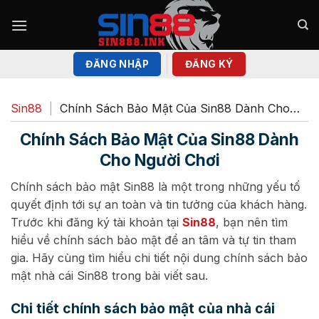
Chuyển
đến
nội
dung
ĐĂNG NHẬP
ĐĂNG KÝ
Sin88
|
Chính Sách Bảo Mật Của Sin88 Dành Cho
Người Chơi
Chính Sách Bảo Mật Của Sin88 Dành
Cho Người Chơi
Chính sách bảo mật Sin88 là một trong những yếu tố
quyết định tới sự an toàn và tin tưởng của khách hàng.
Trước khi đăng ký tài khoản tại
Sin88
, bạn nên tìm
hiểu về chính sách bảo mật để an tâm và tự tin tham
gia. Hãy cùng tìm hiểu chi tiết nội dung chính sách bảo
mật nhà cái Sin88 trong bài viết sau.
Chi tiết chính sách bảo mật của nhà cái