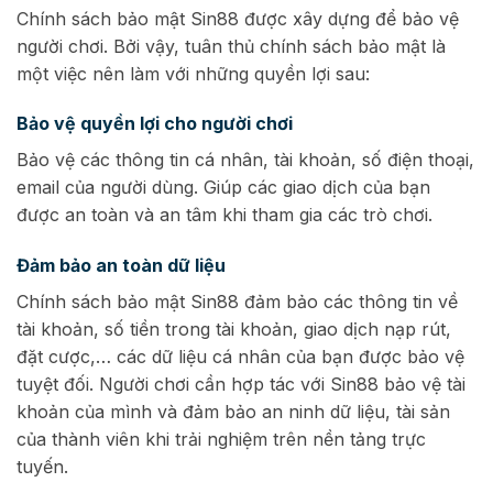
Chính sách bảo mật Sin88 được xây dựng để bảo vệ
người chơi. Bởi vậy, tuân thủ chính sách bảo mật là
một việc nên làm với những quyền lợi sau:
Bảo vệ quyền lợi cho người chơi
Bảo vệ các thông tin cá nhân, tài khoản, số điện thoại,
email của người dùng. Giúp các giao dịch của bạn
được an toàn và an tâm khi tham gia các trò chơi.
Đảm bảo an toàn dữ liệu
Chính sách bảo mật Sin88 đảm bảo các thông tin về
tài khoản, số tiền trong tài khoản, giao dịch nạp rút,
đặt cược,… các dữ liệu cá nhân của bạn được bảo vệ
tuyệt đối. Người chơi cần hợp tác với Sin88 bảo vệ tài
khoản của mình và đảm bảo an ninh dữ liệu, tài sản
của thành viên khi trải nghiệm trên nền tảng trực
tuyến.