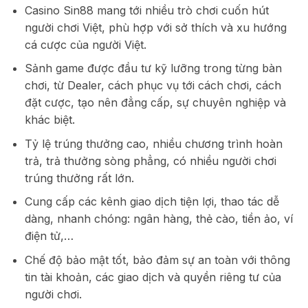
Casino Sin88 mang tới nhiều trò chơi cuốn hút
người chơi Việt, phù hợp với sở thích và xu hướng
cá cược của người Việt.
Sảnh game được đầu tư kỹ lưỡng trong từng bàn
chơi, từ Dealer, cách phục vụ tới cách chơi, cách
đặt cược, tạo nên đẳng cấp, sự chuyên nghiệp và
khác biệt.
Tỷ lệ trúng thưởng cao, nhiều chương trình hoàn
trả, trả thưởng sòng phẳng, có nhiều người chơi
trúng thưởng rất lớn.
Cung cấp các kênh giao dịch tiện lợi, thao tác dễ
dàng, nhanh chóng: ngân hàng, thẻ cào, tiền ảo, ví
điện tử,…
Chế độ bảo mật tốt, bảo đảm sự an toàn với thông
tin tài khoản, các giao dịch và quyền riêng tư của
người chơi.