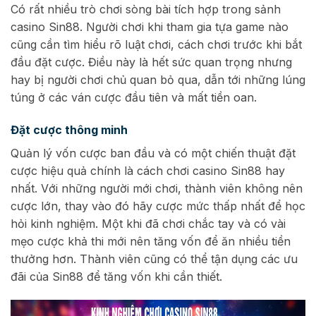
Có rất nhiều trò chơi sòng bài tích hợp trong sảnh
casino Sin88. Người chơi khi tham gia tựa game nào
cũng cần tìm hiểu rõ luật chơi, cách chơi trước khi bắt
đầu đặt cược. Điều này là hết sức quan trọng nhưng
hay bị người chơi chủ quan bỏ qua, dẫn tới những lúng
túng ở các ván cược đầu tiên và mất tiền oan.
Đặt cược thông minh
Quản lý vốn cược ban đầu và có một chiến thuật đặt
cược hiệu quả chính là cách chơi casino Sin88 hay
nhất. Với những người mới chơi, thành viên không nên
cược lớn, thay vào đó hãy cược mức thấp nhất để học
hỏi kinh nghiệm. Một khi đã chơi chắc tay và có vài
mẹo cược khả thi mới nên tăng vốn để ăn nhiều tiền
thưởng hơn. Thành viên cũng có thể tận dụng các ưu
đãi của Sin88 để tăng vốn khi cần thiết.