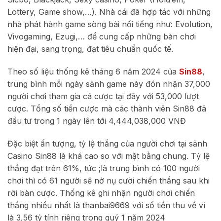
Lottery, Game show,…). Nhà cái đã hợp tác với những
nhà phát hành game sòng bài nổi tiếng như: Evolution,
Vivogaming, Ezugi,… để cung cấp những bàn chơi
hiện đại, sang trọng, đạt tiêu chuẩn quốc tế.
Theo số liệu thống kê tháng 6 năm 2024 của
Sin88
,
trung bình mỗi ngày sảnh game này đón nhận 37,000
người chơi tham gia cá cược tại đây với 53,000 lượt
cược. Tổng số tiền cược mà các thành viên Sin88 đã
đầu tư trong 1 ngày lên tới 4,444,038,000 VNĐ
Đặc biệt ấn tượng, tỷ lệ thắng của người chơi tại sảnh
Casino Sin88 là khá cao so với mặt bằng chung. Tỷ lệ
thắng đạt trên 61%, tức ;là trung bình có 100 người
chơi thì có 61 người sẽ nở nụ cười chiến thắng sau khi
rời bàn cược. Thống kê ghi nhận người chơi chiến
thắng nhiều nhất là thanbai9669 với số tiền thu về ví
là 3,56 tỷ tính riêng trong quý 1 năm 2024