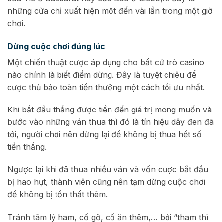
những cửa chỉ xuất hiện một đến vài lần trong một giờ
chơi.
Dừng cuộc chơi đúng lúc
Một chiến thuật cược áp dụng cho bất cứ trò casino
nào chính là biết điểm dừng. Đây là tuyệt chiêu để
cược thủ bảo toàn tiền thưởng một cách tối ưu nhất.
Khi bắt đầu thắng được tiền đến giá trị mong muốn và
bước vào những ván thua thì đó là tín hiệu dây đen đã
tới, người chơi nên dừng lại để không bị thua hết số
tiền thắng.
Ngược lại khi đã thua nhiều ván và vốn cược bắt đầu
bị hao hụt, thành viên cũng nên tạm dừng cuộc chơi
để không bị tổn thất thêm.
Tránh tâm lý ham, cố gỡ, cố ăn thêm,… bởi “tham thì