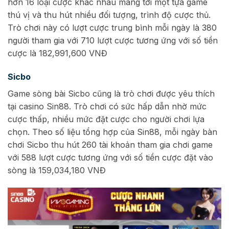
hơn 16 loại cược khác nhau mang tới một tựa game
thú vị và thu hút nhiều đối tượng, trình độ cược thủ.
Trò chơi này có lượt cược trung bình mỗi ngày là 380
người tham gia với 710 lượt cược tương ứng với số tiền
cược là 182,991,600 VNĐ
Sicbo
Game sòng bài Sicbo cũng là trò chơi được yêu thích
tại casino Sin88. Trò chơi có sức hấp dẫn nhờ mức
cược thấp, nhiều mức đặt cược cho người chơi lựa
chọn. Theo số liệu tổng hợp của Sin88, mỗi ngày bàn
chơi Sicbo thu hút 260 tài khoản tham gia chơi game
với 588 lượt cược tương ứng với số tiền cược đặt vào
sòng là 159,034,180 VNĐ