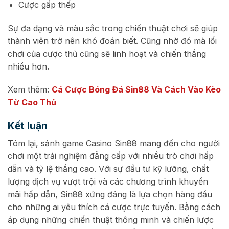
Cược gấp thếp
Sự đa dạng và màu sắc trong chiến thuật chơi sẽ giúp
thành viên trở nên khó đoán biết. Cũng nhờ đó mà lối
chơi của cược thủ cũng sẽ linh hoạt và chiến thắng
nhiều hơn.
Xem thêm:
Cá Cược Bóng Đá Sin88 Và Cách Vào Kèo
Từ Cao Thủ
Kết luận
Tóm lại, sảnh game Casino Sin88 mang đến cho người
chơi một trải nghiệm đẳng cấp với nhiều trò chơi hấp
dẫn và tỷ lệ thắng cao. Với sự đầu tư kỹ lưỡng, chất
lượng dịch vụ vượt trội và các chương trình khuyến
mãi hấp dẫn, Sin88 xứng đáng là lựa chọn hàng đầu
cho những ai yêu thích cá cược trực tuyến. Bằng cách
áp dụng những chiến thuật thông minh và chiến lược