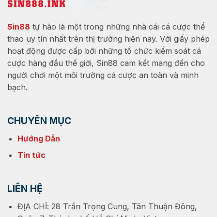
Sin88
tự hào là một trong những nhà cái cá cược thể
thao uy tín nhất trên thị trường hiện nay. Với giấy phép
hoạt động được cấp bởi những tổ chức kiểm soát cá
cược hàng đầu thế giới, Sin88 cam kết mang đến cho
người chơi một môi trường cá cược an toàn và minh
bạch.
CHUYÊN MỤC
Hướng Dẫn
Tin tức
LIÊN HỆ
ĐỊA CHỈ: 28 Trần Trọng Cung, Tân Thuận Đông,