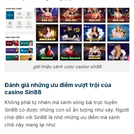
giới thiệu sảnh cược casino sin88
Đánh giá những ưu điểm vượt trội của
casino Sin88
Không phải tự nhiên mà sảnh sòng bài trực tuyến
Sin88 có được những con số ấn tượng như vậy. Người
chơi đến với Sin88 là nhờ những ưu điểm mà sảnh
chơi này mang lại như: