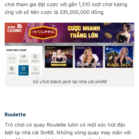
chơi tham gia đặt cược với gần 1,510 lượt chơi tương
ứng với số tiền cược là 335,000,000 đồng
trò chơi black jack tại nhà cái sin88
Roulette
Trò chơi cò quay Roulette luôn có một sức hút đặc
biệt tại nhà cái Sin88. Những vòng quay may mắn với