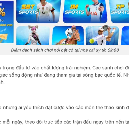
Điểm danh sảnh chơi nổi bật có tại nhà cái uy tín Sin88
 trọng đầu tư vào chất lượng trải nghiệm. Các sảnh chơi đ
iác sống động như đang tham gia tại sòng bạc quốc tế. Nh
nh.
o những ai yêu thích đặt cược vào các môn thể thao kinh đ
mỗi ngày, theo dõi trực tiếp các trận đấu ngay trên nền t