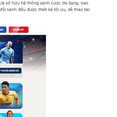
 cái sở hữu hệ thống sảnh cược đa dạng, bao
ỗi sảnh đều được thiết kế tối ưu, dễ thao tác