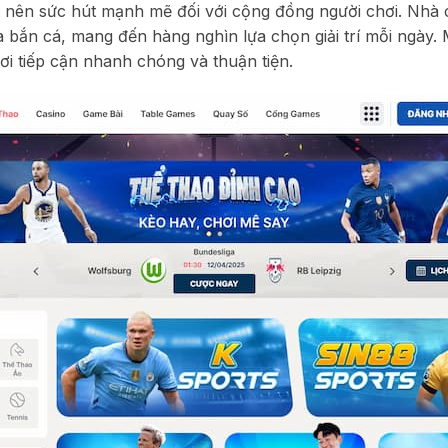
ạo nên sức hút mạnh mẽ đối với cộng đồng người chơi. Nhà
à bắn cá, mang đến hàng nghìn lựa chọn giải trí mỗi ngày. M
hơi tiếp cận nhanh chóng và thuận tiện.