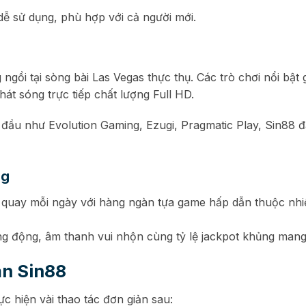
 dễ sử dụng, phù hợp với cả người mới.
gồi tại sòng bài Las Vegas thực thụ. Các trò chơi nổi bật 
át sóng trực tiếp chất lượng Full HD.
 đầu như Evolution Gaming, Ezugi, Pragmatic Play, Sin88
ng
t quay mỗi ngày với hàng ngàn tựa game hấp dẫn thuộc nhiề
ng động, âm thanh vui nhộn cùng tỷ lệ jackpot khủng mang
ản Sin88
ực hiện vài thao tác đơn giản sau: