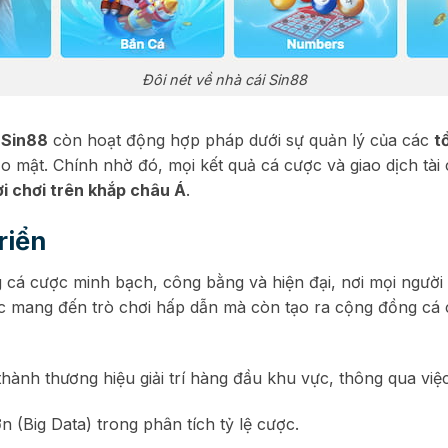
Đôi nét về nhà cái Sin88
,
Sin88
còn hoạt động hợp pháp dưới sự quản lý của các
t
 mật. Chính nhờ đó, mọi kết quả cá cược và giao dịch tài 
i chơi trên khắp châu Á
.
riển
cá cược minh bạch, công bằng và hiện đại, nơi mọi người c
ệc mang đến trò chơi hấp dẫn mà còn tạo ra cộng đồng cá cư
hành thương hiệu giải trí hàng đầu khu vực, thông qua việc
ớn (Big Data) trong phân tích tỷ lệ cược.