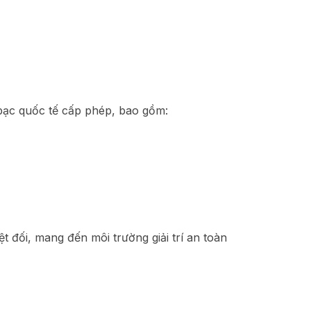
bạc quốc tế cấp phép, bao gồm:
đối, mang đến môi trường giải trí an toàn