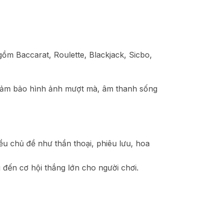
gồm Baccarat, Roulette, Blackjack, Sicbo,
 đảm bảo hình ảnh mượt mà, âm thanh sống
u chủ đề như thần thoại, phiêu lưu, hoa
 đến cơ hội thắng lớn cho người chơi.