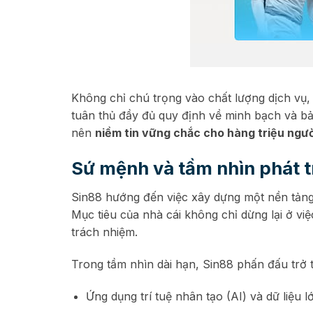
Không chỉ chú trọng vào chất lượng dịch vụ
tuân thủ đầy đủ quy định về minh bạch và bảo
nên
niềm tin vững chắc cho hàng triệu ngườ
Sứ mệnh và tầm nhìn phát t
Sin88 hướng đến việc xây dựng một nền tảng 
Mục tiêu của nhà cái không chỉ dừng lại ở vi
trách nhiệm.
Trong tầm nhìn dài hạn, Sin88 phấn đấu trở t
Ứng dụng trí tuệ nhân tạo (AI) và dữ liệu l